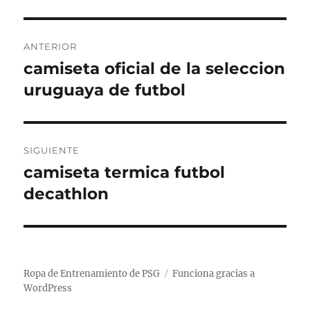
Navegación
ANTERIOR
de
camiseta oficial de la seleccion
Entrada
anterior:
uruguaya de futbol
entradas
SIGUIENTE
camiseta termica futbol
Entrada
siguiente:
decathlon
Ropa de Entrenamiento de PSG
Funciona gracias a
WordPress