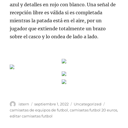
azul y detalles en rojo con blanco. Una señal de
recepción libre es válida si es completada
mientras la patada está en el aire, por un
jugador que extiende totalmente un brazo
sobre el casco y lo ondea de lado a lado.
Autor
Publicado
Categorías
Etiquetas
istern
septiembre 1, 2022
Uncategorized
el
camisetas de equipos de futbol
,
camisetas futbol 20 euros
,
editar camisetas futbol