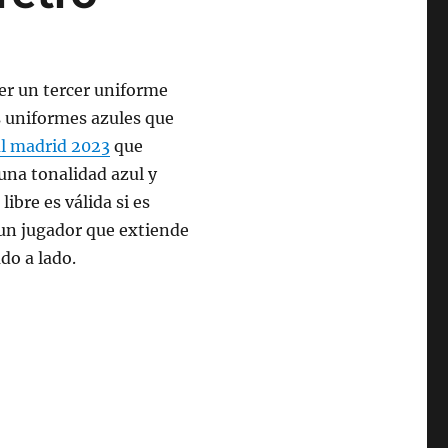
er un tercer uniforme
os uniformes azules que
al madrid 2023
que
na tonalidad azul y
ibre es válida si es
 un jugador que extiende
do a lado.