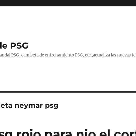
de PSG
handal PSG, camiseta de entrenamiento PSG, etc.,actualiza las nuevas
eta neymar psg
g rojo para nio el cor