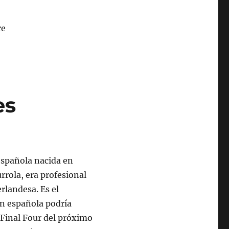
es
 española nacida en
rrola, era profesional
rlandesa. Es el
ón española podría
a Final Four del próximo