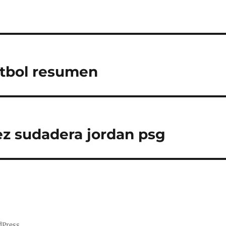
ftbol resumen
z sudadera jordan psg
dPress