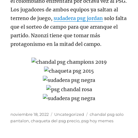
el colombiano enfrentará por octava vez al PSG.
Los jugadores de ambos equipos ya saltan al
terreno de juego,
sudadera psg jordan
solo falta
que el sorteo de campo para que arranque el
partido. Nzonzi tiene que tomar más
protagonismo en la mitad del campo.
Publicado
Categorías
Etiquetas
noviembre 18, 2022
Uncategorized
chandal psg solo
el
pantalon
,
chaqueta del psg precio
,
psg hoy memes