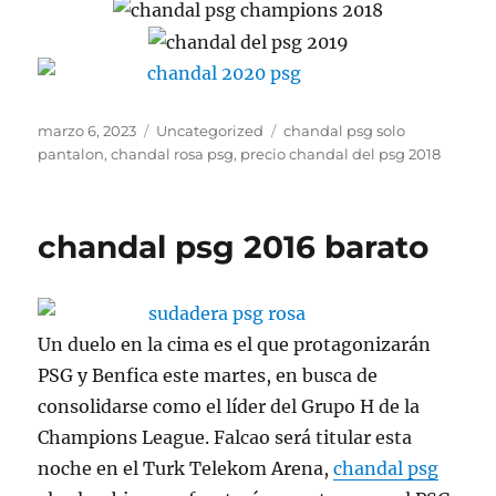
Publicado
Categorías
Etiquetas
marzo 6, 2023
Uncategorized
chandal psg solo
el
pantalon
,
chandal rosa psg
,
precio chandal del psg 2018
chandal psg 2016 barato
Un duelo en la cima es el que protagonizarán
PSG y Benfica este martes, en busca de
consolidarse como el líder del Grupo H de la
Champions League. Falcao será titular esta
noche en el Turk Telekom Arena,
chandal psg