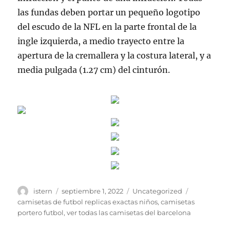
las fundas deben portar un pequeño logotipo
del escudo de la NFL en la parte frontal de la
ingle izquierda, a medio trayecto entre la
apertura de la cremallera y la costura lateral, y a
media pulgada (1.27 cm) del cinturón.
Autor
Publicado
Categorías
Etiquetas
istern
septiembre 1, 2022
Uncategorized
el
camisetas de futbol replicas exactas niños
,
camisetas
portero futbol
,
ver todas las camisetas del barcelona