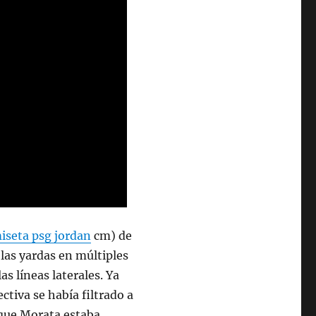
iseta psg jordan
cm) de
 las yardas en múltiples
as líneas laterales. Ya
ectiva se había filtrado a
 que Morata estaba