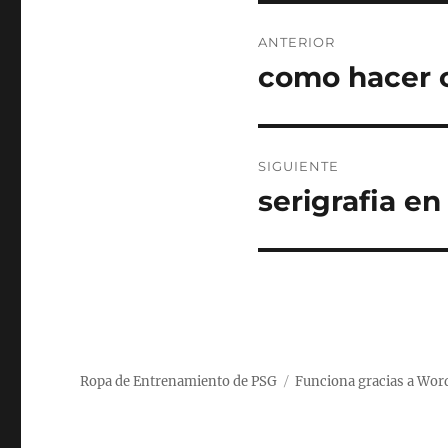
Navegación
ANTERIOR
de
como hacer c
Entrada
anterior:
entradas
SIGUIENTE
serigrafia en
Entrada
siguiente:
Ropa de Entrenamiento de PSG
Funciona gracias a Wor