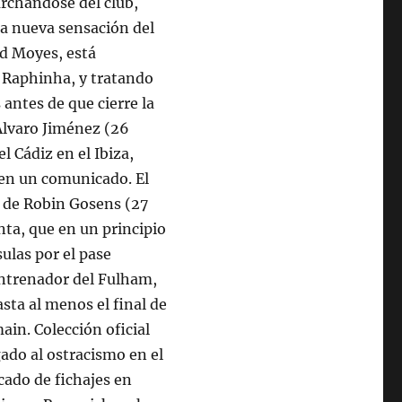
rchándose del club,
la nueva sensación del
id Moyes, está
, Raphinha, y tratando
 antes de que cierre la
Álvaro Jiménez (26
l Cádiz en el Ibiza,
 en un comunicado. El
da de Robin Gosens (27
nta, que en un principio
sulas por el pase
entrenador del Fulham,
sta al menos el final de
ain. Colección oficial
ado al ostracismo en el
cado de fichajes en