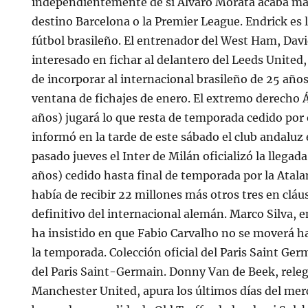
independientemente de si Álvaro Morata acaba ma
destino Barcelona o la Premier League. Endrick es 
fútbol brasileño. El entrenador del West Ham, Dav
interesado en fichar al delantero del Leeds United
de incorporar al internacional brasileño de 25 años
ventana de fichajes de enero. El extremo derecho 
años) jugará lo que resta de temporada cedido por e
informó en la tarde de este sábado el club andaluz
pasado jueves el Inter de Milán oficializó la llega
años) cedido hasta final de temporada por la Atala
había de recibir 22 millones más otros tres en cláu
definitivo del internacional alemán. Marco Silva, 
ha insistido en que Fabio Carvalho no se moverá ha
la temporada. Colección oficial del Paris Saint Germ
del Paris Saint-Germain. Donny Van de Beek, releg
Manchester United, apura los últimos días del mer