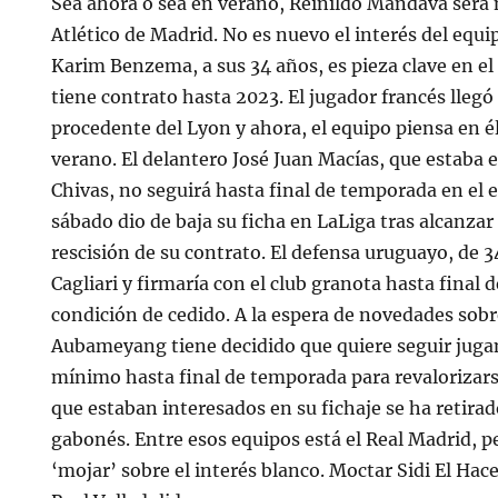
Sea ahora o sea en verano, Reinildo Mandava será 
Atlético de Madrid. No es nuevo el interés del equi
Karim Benzema, a sus 34 años, es pieza clave en el
tiene contrato hasta 2023. El jugador francés lleg
procedente del Lyon y ahora, el equipo piensa en é
verano. El delantero José Juan Macías, que estaba e
Chivas, no seguirá hasta final de temporada en el 
sábado dio de baja su ficha en LaLiga tras alcanzar
rescisión de su contrato. El defensa uruguayo, de 3
Cagliari y firmaría con el club granota hasta final
condición de cedido. A la espera de novedades sobr
Aubameyang tiene decidido que quiere seguir jug
mínimo hasta final de temporada para revalorizars
que estaban interesados en su fichaje se ha retirado
gabonés. Entre esos equipos está el Real Madrid, p
‘mojar’ sobre el interés blanco. Moctar Sidi El Hac