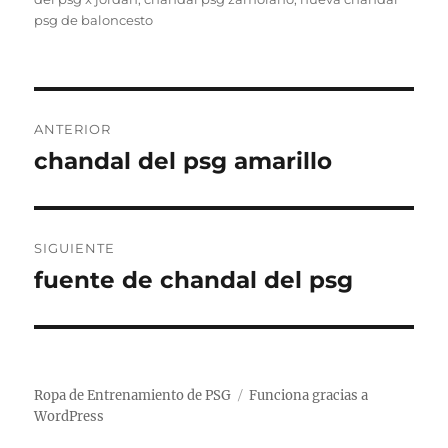
psg de baloncesto
Navegación
ANTERIOR
de
chandal del psg amarillo
Entrada
anterior:
entradas
SIGUIENTE
fuente de chandal del psg
Entrada
siguiente:
Ropa de Entrenamiento de PSG
Funciona gracias a
WordPress