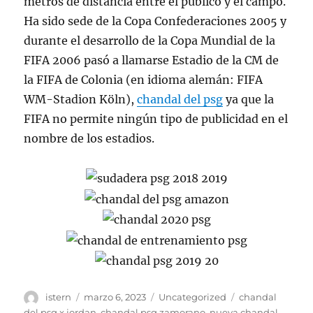
metros de distancia entre el público y el campo.
Ha sido sede de la Copa Confederaciones 2005 y
durante el desarrollo de la Copa Mundial de la
FIFA 2006 pasó a llamarse Estadio de la CM de
la FIFA de Colonia (en idioma alemán: FIFA
WM-Stadion Köln),
chandal del psg
ya que la
FIFA no permite ningún tipo de publicidad en el
nombre de los estadios.
Autor
Publicado
Categorías
Etiquetas
istern
marzo 6, 2023
Uncategorized
chandal
el
del psg x jordan
,
chandal psg zamorano
,
nueva chandal