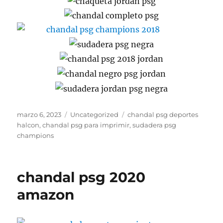
Publicado
Categorías
Etiquetas
marzo 6, 2023
Uncategorized
chandal psg deportes
el
halcon
,
chandal psg para imprimir
,
sudadera psg
champions
chandal psg 2020
amazon