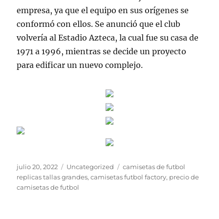
empresa, ya que el equipo en sus orígenes se
conformó con ellos. Se anunció que el club
volvería al Estadio Azteca, la cual fue su casa de
1971 a 1996, mientras se decide un proyecto
para edificar un nuevo complejo.
Publicado
Categorías
Etiquetas
julio 20, 2022
Uncategorized
camisetas de futbol
el
replicas tallas grandes
,
camisetas futbol factory
,
precio de
camisetas de futbol