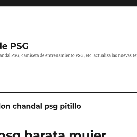
de PSG
handal PSG, camiseta de entrenamiento PSG, etc.,actualiza las nuevas
on chandal psg pitillo
psg barata mujer