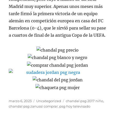
Madrid muy superior. Apenas unos meses más
tarde firmó la primera victoria de un equipo
alemán en competición europea en casa del FC
Barcelona (0-4), que le sirvió para sellar su pase
a cuartos de final de la antigua Copa de la UEFA.
Publicado
Categorías
Etiquetas
marzo 6, 2023
Uncategorized
chandal psg 2017 niño
,
el
chandal psg zanussi comprar
,
psg hoy televisado