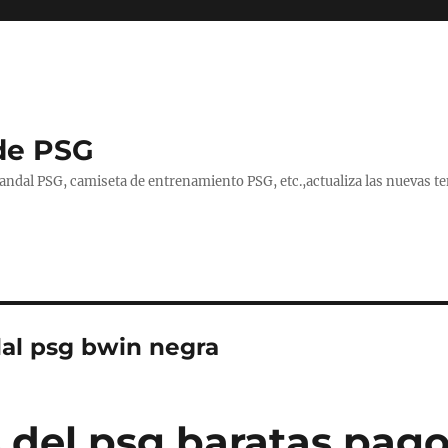
de PSG
handal PSG, camiseta de entrenamiento PSG, etc.,actualiza las nuevas
al psg bwin negra
 del psg baratas pag