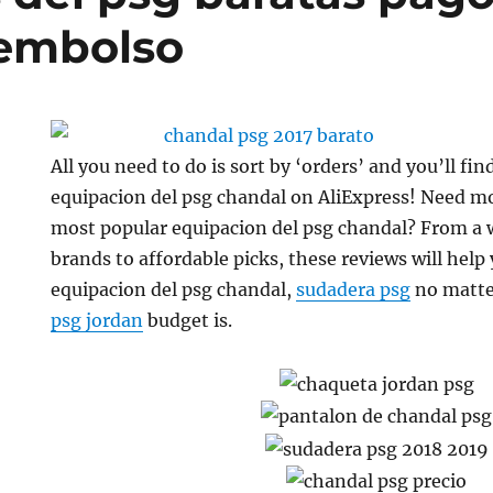
eembolso
All you need to do is sort by ‘orders’ and you’ll fin
equipacion del psg chandal on AliExpress! Need mo
most popular equipacion del psg chandal? From a w
brands to affordable picks, these reviews will help
equipacion del psg chandal,
sudadera psg
no matte
psg jordan
budget is.