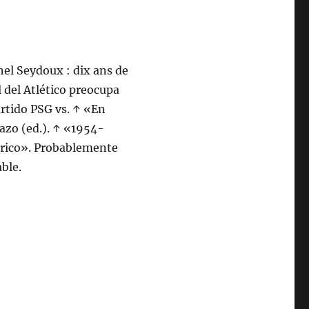
el Seydoux : dix ans de
 del Atlético preocupa
rtido PSG vs. ↑ «En
azo (ed.). ↑ «1954-
órico». Probablemente
able.