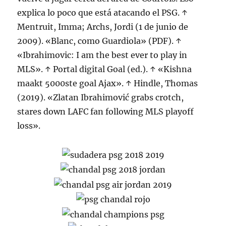
explica lo poco que está atacando el PSG. ↑
Mentruit, Imma; Archs, Jordi (1 de junio de
2009). «Blanc, como Guardiola» (PDF). ↑
«Ibrahimovic: I am the best ever to play in
MLS». ↑ Portal digital Goal (ed.). ↑ «Kishna
maakt 5000ste goal Ajax». ↑ Hindle, Thomas
(2019). «Zlatan Ibrahimović grabs crotch,
stares down LAFC fan following MLS playoff
loss».