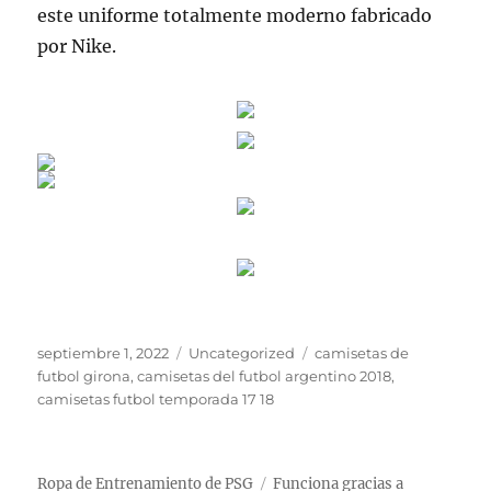
este uniforme totalmente moderno fabricado
por Nike.
Publicado
Categorías
Etiquetas
septiembre 1, 2022
Uncategorized
camisetas de
el
futbol girona
,
camisetas del futbol argentino 2018
,
camisetas futbol temporada 17 18
Ropa de Entrenamiento de PSG
Funciona gracias a