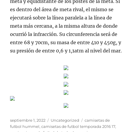
meta y equidistante de los postes de la meta. Si
es dentro del área de meta rival, el mismo se
ejecutará sobre la línea paralela a la línea de
meta más cercana, a la misma altura de donde
ocurrió la infracción. Su circunferencia será de
entre 68 y 70cm, su masa de entre 410 y 450g, y
su presión de entre 0,6 y 1,1atm al nivel del mar.
Publicado
Categorías
Etiquetas
septiembre 1, 2022
Uncategorized
camisetas de
el
futbol hummel
,
camisetas de futbol temporada 2016 17
,