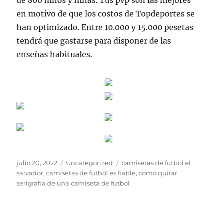
de 800 niños y niñas. Tus pvp son las mejores
en motivo de que los costos de Topdeportes se
han optimizado. Entre 10.000 y 15.000 pesetas
tendrá que gastarse para disponer de las
enseñas habituales.
Publicado
Categorías
Etiquetas
julio 20, 2022
Uncategorized
camisetas de futbol el
el
salvador
,
camisetas de futbol es fiable
,
como quitar
serigrafia de una camiseta de futbol