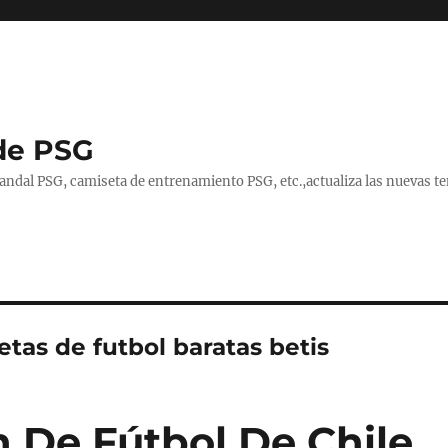
de PSG
handal PSG, camiseta de entrenamiento PSG, etc.,actualiza las nuevas
tas de futbol baratas betis
n De Fútbol De Chile