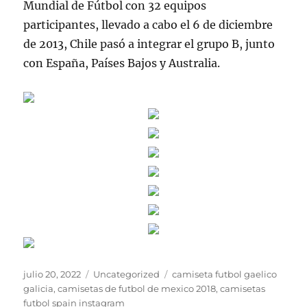
Mundial de Fútbol con 32 equipos
participantes, llevado a cabo el 6 de diciembre
de 2013, Chile pasó a integrar el grupo B, junto
con España, Países Bajos y Australia.
Publicado
Categorías
Etiquetas
julio 20, 2022
Uncategorized
camiseta futbol gaelico
el
galicia
,
camisetas de futbol de mexico 2018
,
camisetas
futbol spain instagram