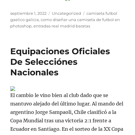
Publicado
Categorías
Etiquetas
septiembre 1, 2022
Uncategorized
camiseta futbol
el
gaelico galicia
,
como diseñar una camiseta de futbol en
photoshop
,
entradas real madrid baratas
Equipaciones Oficiales
De Selecciónes
Nacionales
El cambio le vino bien al club dado que se
mantuvo alejado del último lugar. Al mando del
argentino Jorge Sampaoli, Chile clasificó a la
Copa Mundial tras una victoria 2:1 frente a
Ecuador en Santiago. En el sorteo de la XX Copa