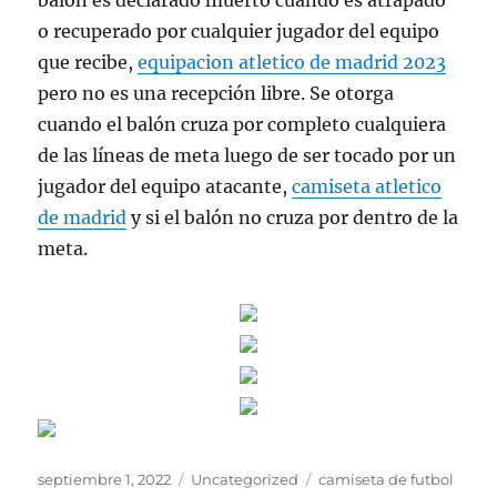
balón es declarado muerto cuando es atrapado
o recuperado por cualquier jugador del equipo
que recibe,
equipacion atletico de madrid 2023
pero no es una recepción libre. Se otorga
cuando el balón cruza por completo cualquiera
de las líneas de meta luego de ser tocado por un
jugador del equipo atacante,
camiseta atletico
de madrid
y si el balón no cruza por dentro de la
meta.
Publicado
Categorías
Etiquetas
septiembre 1, 2022
Uncategorized
camiseta de futbol