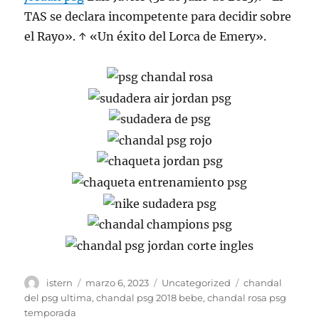
TAS se declara incompetente para decidir sobre
el Rayo». ↑ «Un éxito del Lorca de Emery».
Autor
Publicado
Categorías
Etiquetas
istern
marzo 6, 2023
Uncategorized
chandal
el
del psg ultima
,
chandal psg 2018 bebe
,
chandal rosa psg
temporada