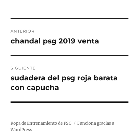
Navegación
ANTERIOR
de
chandal psg 2019 venta
Entrada
anterior:
entradas
SIGUIENTE
sudadera del psg roja barata
Entrada
siguiente:
con capucha
Ropa de Entrenamiento de PSG
Funciona gracias a
WordPress