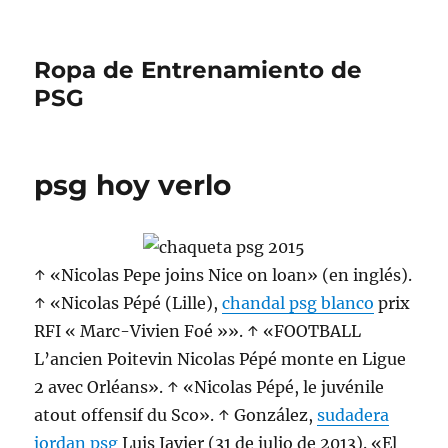
Ropa de Entrenamiento de
PSG
psg hoy verlo
↑ «Nicolas Pepe joins Nice on loan» (en inglés).
↑ «Nicolas Pépé (Lille),
chandal psg blanco
prix
RFI « Marc-Vivien Foé »». ↑ «FOOTBALL
L’ancien Poitevin Nicolas Pépé monte en Ligue
2 avec Orléans». ↑ «Nicolas Pépé, le juvénile
atout offensif du Sco». ↑ González,
sudadera
jordan psg
Luis Javier (31 de julio de 2013). «El