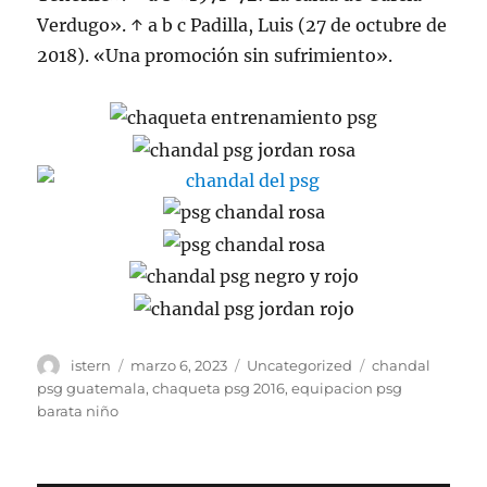
Verdugo». ↑ a b c Padilla, Luis (27 de octubre de
2018). «Una promoción sin sufrimiento».
Autor
Publicado
Categorías
Etiquetas
istern
marzo 6, 2023
Uncategorized
chandal
el
psg guatemala
,
chaqueta psg 2016
,
equipacion psg
barata niño