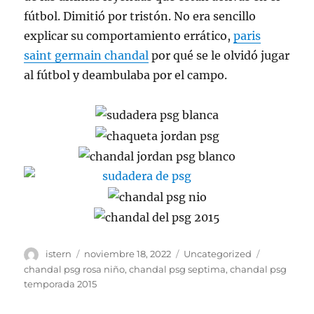
fútbol. Dimitió por tristón. No era sencillo
explicar su comportamiento errático,
paris
saint germain chandal
por qué se le olvidó jugar
al fútbol y deambulaba por el campo.
Autor
Publicado
Categorías
Etiquetas
istern
noviembre 18, 2022
Uncategorized
el
chandal psg rosa niño
,
chandal psg septima
,
chandal psg
temporada 2015