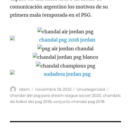
comunicación argentino los motivos de su
primera mala temporada en el PSG.
Autor
Publicado
Categorías
Etiquetas
istern
noviembre 18, 2022
Uncategorized
el
chandal del psg para dream league soccer 2020
,
chandals
de futbol del psg 2018
,
conjunto chandal psg 2018
Navegación