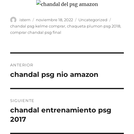
Autor
Publicado
Categorías
Etiquetas
istern
noviembre 18, 2022
Uncategorized
el
chandal psg kelme comprar
,
chaqueta plumon psg 2018
,
comprar chandal psg final
Navegación
ANTERIOR
de
chandal psg nio amazon
Entrada
anterior:
entradas
SIGUIENTE
chandal entrenamiento psg
Entrada
siguiente:
2017