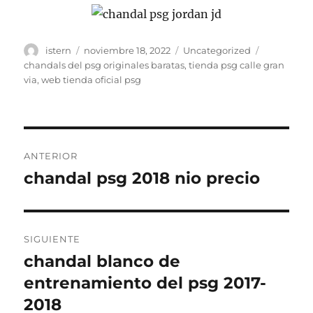
Autor
Publicado
Categorías
Etiquetas
istern
noviembre 18, 2022
Uncategorized
el
chandals del psg originales baratas
,
tienda psg calle gran
via
,
web tienda oficial psg
Navegación
ANTERIOR
de
chandal psg 2018 nio precio
Entrada
anterior:
entradas
SIGUIENTE
chandal blanco de
Entrada
siguiente:
entrenamiento del psg 2017-
2018