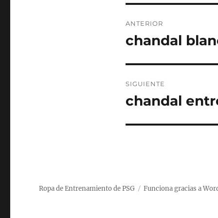
Navegación
ANTERIOR
de
chandal blan
Entrada
anterior:
entradas
SIGUIENTE
chandal ent
Entrada
siguiente:
Ropa de Entrenamiento de PSG
Funciona gracias a Wor